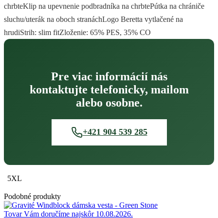
chrbteKlip na upevnenie podbradníka na chrbtePútka na chrániče
sluchu/uterák na oboch stranáchLogo Beretta vytlačené na
hrudiStrih: slim fitZloženie: 65% PES, 35% CO
Pre viac informácií nás
kontaktujte telefonicky, mailom
alebo osobne.
+421 904 539 285
5XL
Podobné produkty
Tovar Vám doručíme najskôr 10.08.2026.