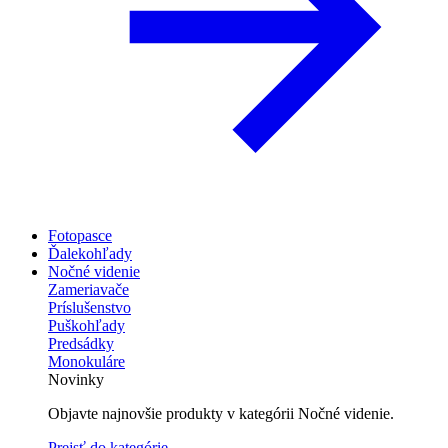
Fotopasce
Ďalekohľady
Nočné videnie
Zameriavače
Príslušenstvo
Puškohľady
Predsádky
Monokuláre
Novinky
Objavte najnovšie produkty v kategórii Nočné videnie.
Prejsť do kategórie