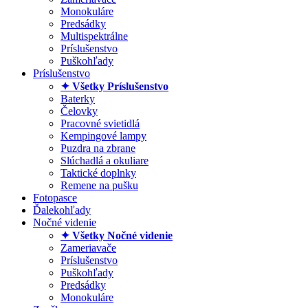
Monokuláre
Predsádky
Multispektrálne
Príslušenstvo
Puškohľady
Príslušenstvo
✦ Všetky Príslušenstvo
Baterky
Čelovky
Pracovné svietidlá
Kempingové lampy
Puzdra na zbrane
Slúchadlá a okuliare
Taktické doplnky
Remene na pušku
Fotopasce
Ďalekohľady
Nočné videnie
✦ Všetky Nočné videnie
Zameriavače
Príslušenstvo
Puškohľady
Predsádky
Monokuláre