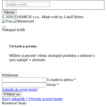
Odoslať
© 2026 FARMICH s.r.o.. Made with
by Lukáš Behro
Nákupný košík
Váš košík je prázdny
Môžete si prezrieť všetky dostupné produkty a niektoré z
nich zakúpiť v obchode.
Prihlásenie
E-mailová adresa *
Heslo *
Zabudli ste svoje heslo?
Prihlásiť sa
Nový zákazník ? Vytvorte si nové konto
Resetovať heslo