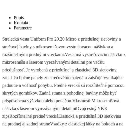
Popis
Kontakt
Parametre
Strelecká vesta Uniform Pro 20.20 Micro z priedušnej sieťoviny a
strečovej bavlny s mikrosemišovou vystreľovacou nášivkou a
rozšíriteľnými prednými vreckami.Vesta má vystreľovaciu nášivku z
mikrosemišu s laserom vyrezávanými detailmi pre väčšiu
priedušnosť. Je vyrobená z priedušnej a elastickej 3D sieťoviny,
zatiaľ čo bočné panely zo strečového materiálu zaisťujú vynikajúce
padnutie a voľnosť pohybu. Predné vrecká sú rozšíriteľné pomocou
skrytých gombíkov. Zadná strana z pohodlnej bavlny môže byť
prispôsobená výšivkou alebo potlačou.Vlastnosti:Mikrosemišová
nášivka s laserom vyrezávanými detailmiDvojcestný YKK
zipsRozšíriteľné predné vreckáElastická a priedušná 3D sieťovina
na prednej aj zadnej straneVsadky z elastickej látky na bokoch a na