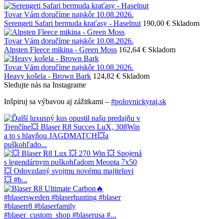
Tovar Vám doručíme najskôr 10.08.2026.
Serengeti Safari bermuda kraťasy - Haselnut
190,00 €
Skladom
Tovar Vám doručíme najskôr 10.08.2026.
Alpsten Fleece mikina - Green Moss
162,64 €
Skladom
Tovar Vám doručíme najskôr 10.08.2026.
Heavy košela - Brown Bark
124,82 €
Skladom
Sledujte nás na Instagrame
Inšpiruj sa výbavou aj zážitkami –
#polovnickyraj.sk