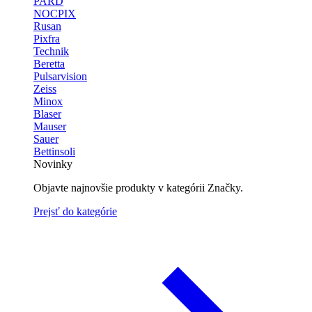
PARD
NOCPIX
Rusan
Pixfra
Technik
Beretta
Pulsarvision
Zeiss
Minox
Blaser
Mauser
Sauer
Bettinsoli
Novinky
Objavte najnovšie produkty v kategórii Značky.
Prejsť do kategórie