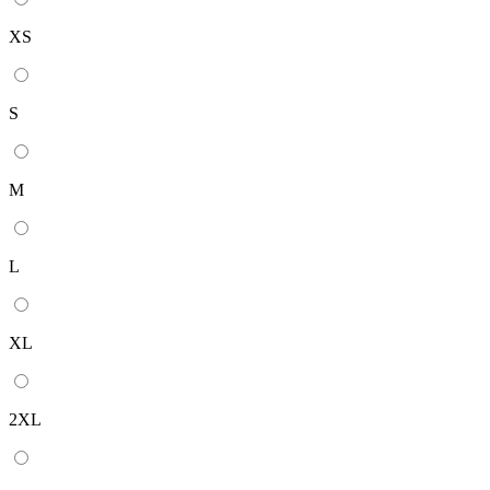
XS
S
M
L
XL
2XL