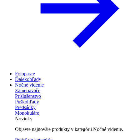
Fotopasce
Ďalekohľady
Nočné videnie
Zameriavače
Príslušenstvo
Puškohľady
Predsádky
Monokuláre
Novinky
Objavte najnovšie produkty v kategórii Nočné videnie.
Prejsť do kategórie