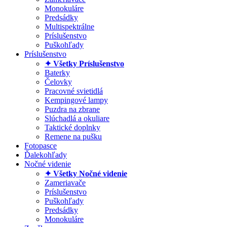
Monokuláre
Predsádky
Multispektrálne
Príslušenstvo
Puškohľady
Príslušenstvo
✦ Všetky Príslušenstvo
Baterky
Čelovky
Pracovné svietidlá
Kempingové lampy
Puzdra na zbrane
Slúchadlá a okuliare
Taktické doplnky
Remene na pušku
Fotopasce
Ďalekohľady
Nočné videnie
✦ Všetky Nočné videnie
Zameriavače
Príslušenstvo
Puškohľady
Predsádky
Monokuláre