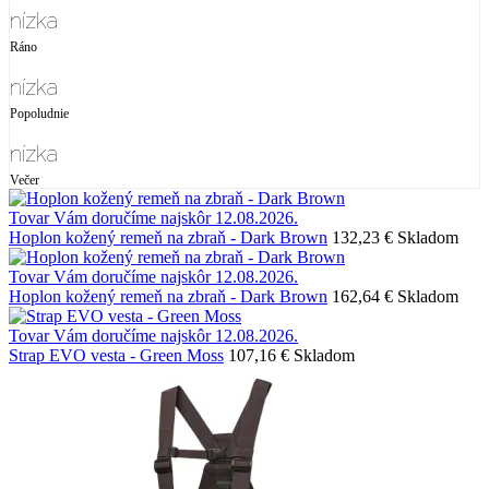
nízka
Ráno
nízka
Popoludnie
nízka
Večer
Tovar Vám doručíme najskôr 12.08.2026.
Hoplon kožený remeň na zbraň - Dark Brown
132,23 €
Skladom
Tovar Vám doručíme najskôr 12.08.2026.
Hoplon kožený remeň na zbraň - Dark Brown
162,64 €
Skladom
Tovar Vám doručíme najskôr 12.08.2026.
Strap EVO vesta - Green Moss
107,16 €
Skladom