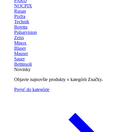
PARD
NOCPIX
Rusan
Pixfra
Technik
Beretta
Pulsarvision
Zeiss
Minox
Blaser
Mauser
Sauer
Bettinsoli
Novinky
Objavte najnovšie produkty v kategórii Značky.
Prejsť do kategórie