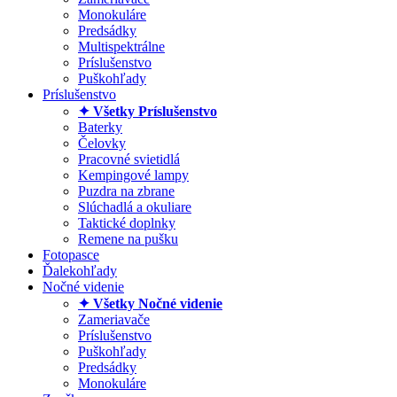
Monokuláre
Predsádky
Multispektrálne
Príslušenstvo
Puškohľady
Príslušenstvo
✦ Všetky Príslušenstvo
Baterky
Čelovky
Pracovné svietidlá
Kempingové lampy
Puzdra na zbrane
Slúchadlá a okuliare
Taktické doplnky
Remene na pušku
Fotopasce
Ďalekohľady
Nočné videnie
✦ Všetky Nočné videnie
Zameriavače
Príslušenstvo
Puškohľady
Predsádky
Monokuláre