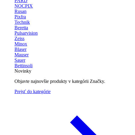
PARD
NOCPIX
Rusan
Pixfra
Technik
Beretta
Pulsarvision
Zeiss
Minox
Blaser
Mauser
Sauer
Bettinsoli
Novinky
Objavte najnovšie produkty v kategórii Značky.
Prejsť do kategórie