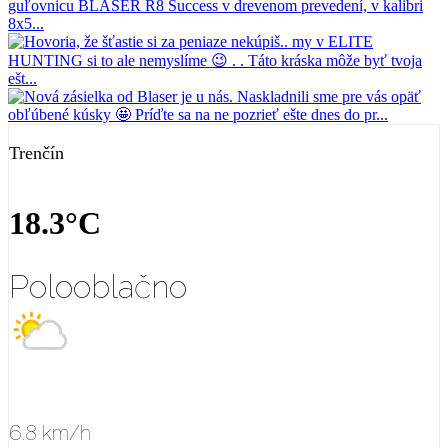
Trenčín
18.3°C
Polooblačno
6.8 km/h