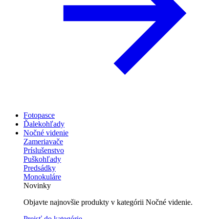
Fotopasce
Ďalekohľady
Nočné videnie
Zameriavače
Príslušenstvo
Puškohľady
Predsádky
Monokuláre
Novinky
Objavte najnovšie produkty v kategórii Nočné videnie.
Prejsť do kategórie