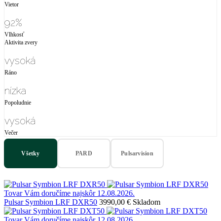
Vietor
92%
Vlhkosť
Aktivita zvery
vysoká
Ráno
nízka
Popoludnie
vysoká
Večer
Všetky
PARD
Pulsarvision
Tovar Vám doručíme najskôr 12.08.2026.
Pulsar Symbion LRF DXR50
3990,00 €
Skladom
Tovar Vám doručíme najskôr 12.08.2026.