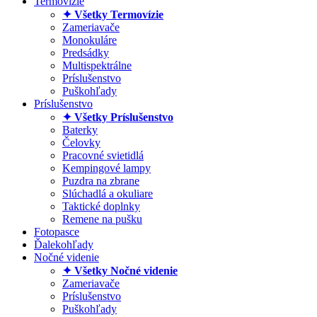
Termovízie
✦ Všetky Termovízie
Zameriavače
Monokuláre
Predsádky
Multispektrálne
Príslušenstvo
Puškohľady
Príslušenstvo
✦ Všetky Príslušenstvo
Baterky
Čelovky
Pracovné svietidlá
Kempingové lampy
Puzdra na zbrane
Slúchadlá a okuliare
Taktické doplnky
Remene na pušku
Fotopasce
Ďalekohľady
Nočné videnie
✦ Všetky Nočné videnie
Zameriavače
Príslušenstvo
Puškohľady