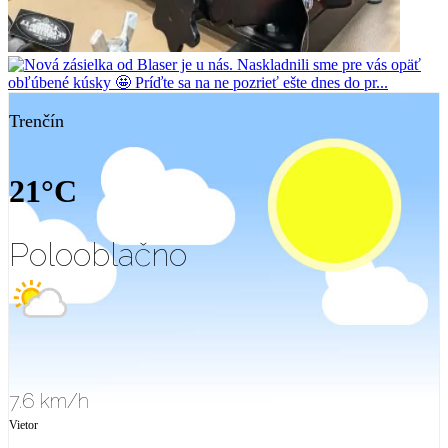
Trenčín
21°C
Polooblačno
7.6 km/h
Vietor