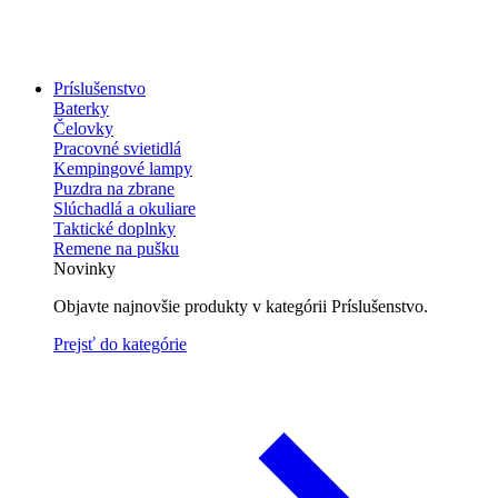
Príslušenstvo
Baterky
Čelovky
Pracovné svietidlá
Kempingové lampy
Puzdra na zbrane
Slúchadlá a okuliare
Taktické doplnky
Remene na pušku
Novinky
Objavte najnovšie produkty v kategórii Príslušenstvo.
Prejsť do kategórie