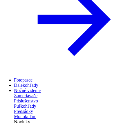
Fotopasce
Ďalekohľady
Nočné videnie
Zameriavače
Príslušenstvo
Puškohľady
Predsádky
Monokuláre
Novinky