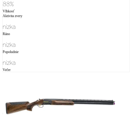
88%
Vlhkosť
Aktivita zvery
nízka
Ráno
nízka
Popoludnie
nízka
Večer