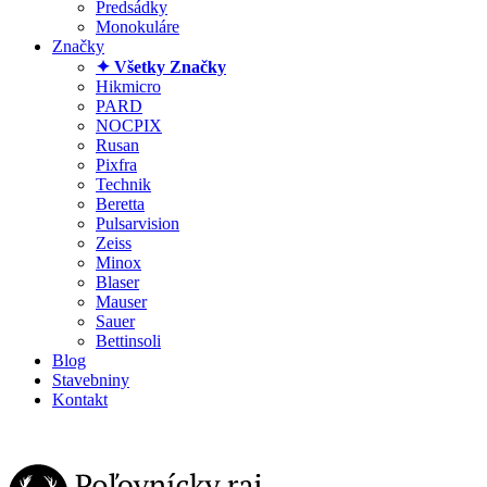
Predsádky
Monokuláre
Značky
✦ Všetky Značky
Hikmicro
PARD
NOCPIX
Rusan
Pixfra
Technik
Beretta
Pulsarvision
Zeiss
Minox
Blaser
Mauser
Sauer
Bettinsoli
Blog
Stavebniny
Kontakt