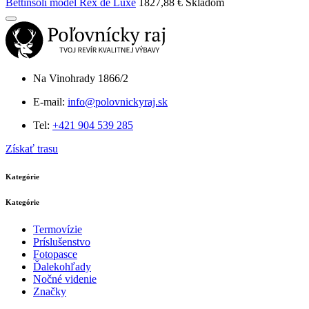
Bettinsoli model Rex de Luxe
1827,88 €
Skladom
Na Vinohrady 1866/2
E-mail:
info@polovnickyraj.sk
Tel:
+421 904 539 285
Získať trasu
Kategórie
Kategórie
Termovízie
Príslušenstvo
Fotopasce
Ďalekohľady
Nočné videnie
Značky