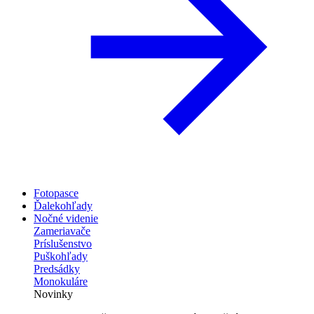
Fotopasce
Ďalekohľady
Nočné videnie
Zameriavače
Príslušenstvo
Puškohľady
Predsádky
Monokuláre
Novinky