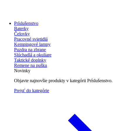
Príslušenstvo
Baterky
Čelovky
Pracovné svietidlá
Kempingové lampy
Puzdra na zbrane
Slúchadlá a okuliare
Taktické doplnky
Remene na pušku
Novinky
Objavte najnovšie produkty v kategórii Príslušenstvo.
Prejsť do kategórie