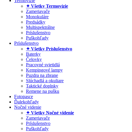
Termovízie
✦ Všetky Termovízie
Zameriavače
Monokuláre
Predsádky
Multispektrálne
Príslušenstvo
Puškohľady
Príslušenstvo
✦ Všetky Príslušenstvo
Baterky
Čelovky
Pracovné svietidlá
Kempingové lampy
Puzdra na zbrane
Slúchadlá a okuliare
Taktické doplnky
Remene na pušku
Fotopasce
Ďalekohľady
Nočné videnie
✦ Všetky Nočné videnie
Zameriavače
Príslušenstvo
Puškohľady