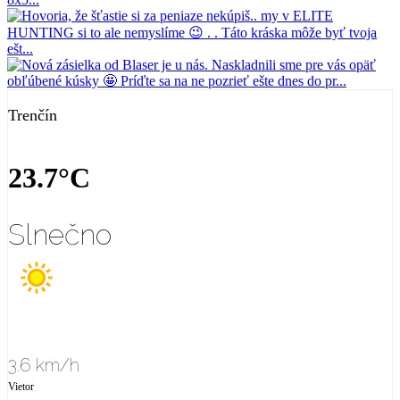
Trenčín
23.7°C
Slnečno
3.6 km/h
Vietor