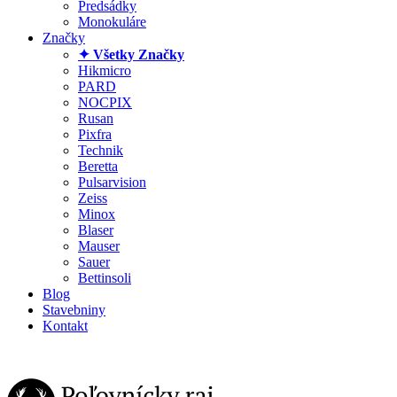
Predsádky
Monokuláre
Značky
✦ Všetky Značky
Hikmicro
PARD
NOCPIX
Rusan
Pixfra
Technik
Beretta
Pulsarvision
Zeiss
Minox
Blaser
Mauser
Sauer
Bettinsoli
Blog
Stavebniny
Kontakt