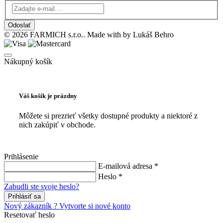
Odoslať
© 2026 FARMICH s.r.o.. Made with
by Lukáš Behro
Nákupný košík
Váš košík je prázdny
Môžete si prezrieť všetky dostupné produkty a niektoré z
nich zakúpiť v obchode.
Prihlásenie
E-mailová adresa *
Heslo *
Zabudli ste svoje heslo?
Prihlásiť sa
Nový zákazník ? Vytvorte si nové konto
Resetovať heslo