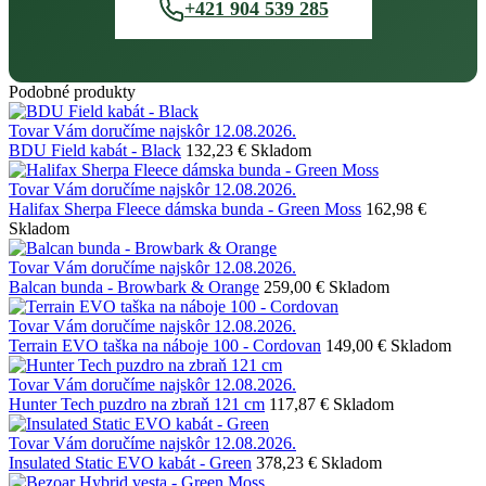
+421 904 539 285
Podobné produkty
Tovar Vám doručíme najskôr 12.08.2026.
BDU Field kabát - Black
132,23 €
Skladom
Tovar Vám doručíme najskôr 12.08.2026.
Halifax Sherpa Fleece dámska bunda - Green Moss
162,98 €
Skladom
Tovar Vám doručíme najskôr 12.08.2026.
Balcan bunda - Browbark & Orange
259,00 €
Skladom
Tovar Vám doručíme najskôr 12.08.2026.
Terrain EVO taška na náboje 100 - Cordovan
149,00 €
Skladom
Tovar Vám doručíme najskôr 12.08.2026.
Hunter Tech puzdro na zbraň 121 cm
117,87 €
Skladom
Tovar Vám doručíme najskôr 12.08.2026.
Insulated Static EVO kabát - Green
378,23 €
Skladom