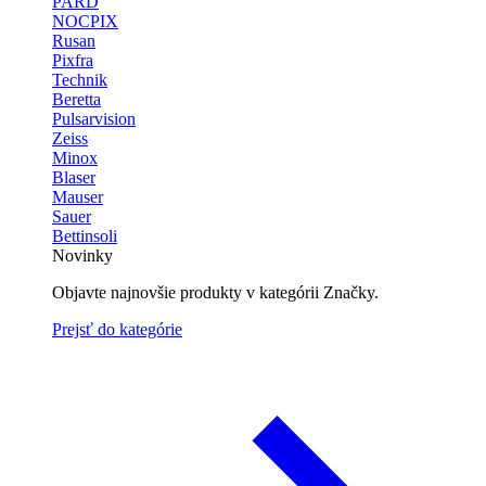
PARD
NOCPIX
Rusan
Pixfra
Technik
Beretta
Pulsarvision
Zeiss
Minox
Blaser
Mauser
Sauer
Bettinsoli
Novinky
Objavte najnovšie produkty v kategórii Značky.
Prejsť do kategórie