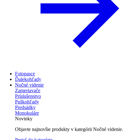
Fotopasce
Ďalekohľady
Nočné videnie
Zameriavače
Príslušenstvo
Puškohľady
Predsádky
Monokuláre
Novinky
Objavte najnovšie produkty v kategórii Nočné videnie.
Prejsť do kategórie