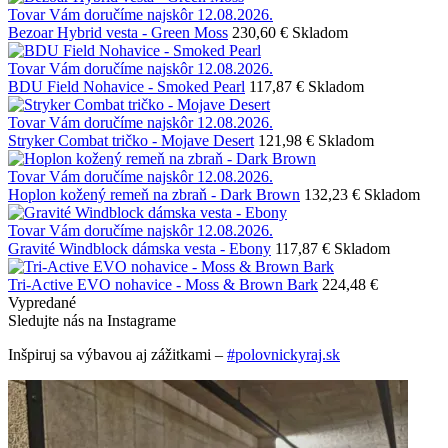
Tovar Vám doručíme najskôr 12.08.2026.
Bezoar Hybrid vesta - Green Moss
230,60 €
Skladom
Tovar Vám doručíme najskôr 12.08.2026.
BDU Field Nohavice - Smoked Pearl
117,87 €
Skladom
Tovar Vám doručíme najskôr 12.08.2026.
Stryker Combat tričko - Mojave Desert
121,98 €
Skladom
Tovar Vám doručíme najskôr 12.08.2026.
Hoplon kožený remeň na zbraň - Dark Brown
132,23 €
Skladom
Tovar Vám doručíme najskôr 12.08.2026.
Gravité Windblock dámska vesta - Ebony
117,87 €
Skladom
Tri-Active EVO nohavice - Moss & Brown Bark
224,48 €
Vypredané
Sledujte nás na Instagrame
Inšpiruj sa výbavou aj zážitkami –
#polovnickyraj.sk