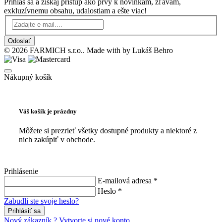
Prihlás sa a získaj prístup ako prvý k novinkám, zľavám,
exkluzívnemu obsahu, udalostiam a ešte viac!
Odoslať
© 2026 FARMICH s.r.o.. Made with
by Lukáš Behro
Nákupný košík
Váš košík je prázdny
Môžete si prezrieť všetky dostupné produkty a niektoré z
nich zakúpiť v obchode.
Prihlásenie
E-mailová adresa *
Heslo *
Zabudli ste svoje heslo?
Prihlásiť sa
Nový zákazník ? Vytvorte si nové konto