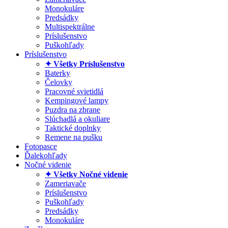
Monokuláre
Predsádky
Multispektrálne
Príslušenstvo
Puškohľady
Príslušenstvo
✦ Všetky Príslušenstvo
Baterky
Čelovky
Pracovné svietidlá
Kempingové lampy
Puzdra na zbrane
Slúchadlá a okuliare
Taktické doplnky
Remene na pušku
Fotopasce
Ďalekohľady
Nočné videnie
✦ Všetky Nočné videnie
Zameriavače
Príslušenstvo
Puškohľady
Predsádky
Monokuláre