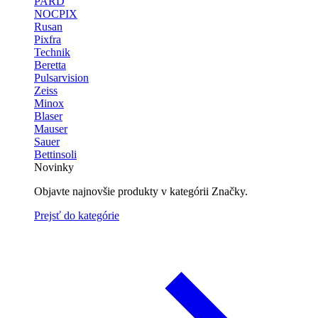
PARD
NOCPIX
Rusan
Pixfra
Technik
Beretta
Pulsarvision
Zeiss
Minox
Blaser
Mauser
Sauer
Bettinsoli
Novinky
Objavte najnovšie produkty v kategórii Značky.
Prejsť do kategórie