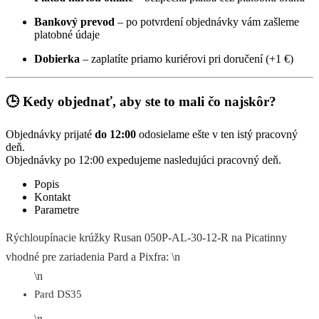
Bankový prevod
– po potvrdení objednávky vám zašleme
platobné údaje
Dobierka
– zaplatíte priamo kuriérovi pri doručení (+1 €)
🕒 Kedy objednať, aby ste to mali čo najskôr?
Objednávky prijaté
do 12:00
odosielame ešte v ten istý pracovný
deň.
Objednávky po 12:00 expedujeme nasledujúci pracovný deň.
Popis
Kontakt
Parametre
Rýchloupínacie krúžky Rusan 050P-AL-30-12-R na Picatinny
vhodné pre zariadenia Pard a Pixfra: \n
\n
Pard DS35
\n