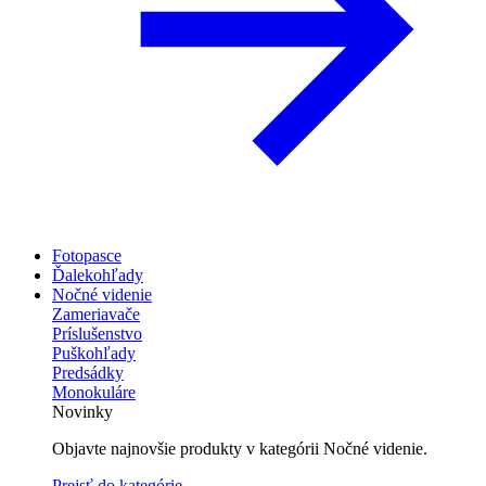
Fotopasce
Ďalekohľady
Nočné videnie
Zameriavače
Príslušenstvo
Puškohľady
Predsádky
Monokuláre
Novinky
Objavte najnovšie produkty v kategórii Nočné videnie.
Prejsť do kategórie