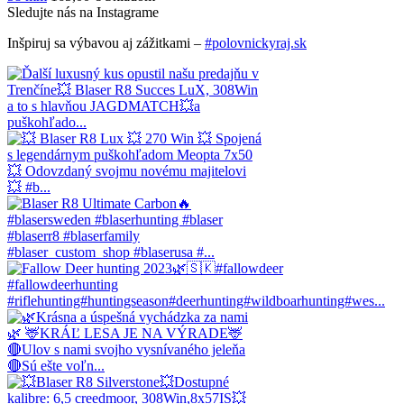
Sledujte nás na Instagrame
Inšpiruj sa výbavou aj zážitkami –
#polovnickyraj.sk