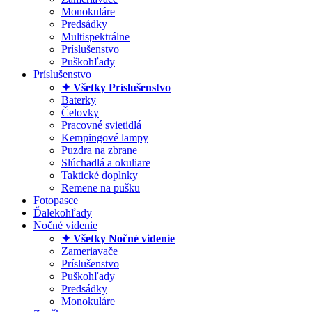
Monokuláre
Predsádky
Multispektrálne
Príslušenstvo
Puškohľady
Príslušenstvo
✦ Všetky Príslušenstvo
Baterky
Čelovky
Pracovné svietidlá
Kempingové lampy
Puzdra na zbrane
Slúchadlá a okuliare
Taktické doplnky
Remene na pušku
Fotopasce
Ďalekohľady
Nočné videnie
✦ Všetky Nočné videnie
Zameriavače
Príslušenstvo
Puškohľady
Predsádky
Monokuláre