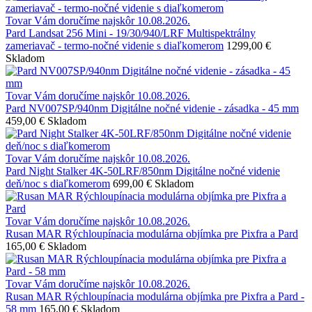
Tovar Vám doručíme najskôr 10.08.2026.
Pard Landsat 256 Mini - 19/30/940/LRF Multispektrálny
zameriavač - termo-nočné videnie s diaľkomerom
1299,00 €
Skladom
Tovar Vám doručíme najskôr 10.08.2026.
Pard NV007SP/940nm Digitálne nočné videnie - zásadka - 45 mm
459,00 €
Skladom
Tovar Vám doručíme najskôr 10.08.2026.
Pard Night Stalker 4K-50LRF/850nm Digitálne nočné videnie
deň/noc s diaľkomerom
699,00 €
Skladom
Tovar Vám doručíme najskôr 10.08.2026.
Rusan MAR Rýchloupínacia modulárna objímka pre Pixfra a Pard
165,00 €
Skladom
Tovar Vám doručíme najskôr 10.08.2026.
Rusan MAR Rýchloupínacia modulárna objímka pre Pixfra a Pard -
58 mm
165,00 €
Skladom