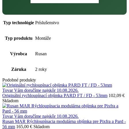
Typ technológie
Príslušenstvo
Typ produktu
Montáže
Výrobca
Rusan
Záruka
2 roky
Podobné produkty
Tovar Vám doručíme najskôr 10.08.2026.
Originální rychloupínací objímka PARD FT / FD - 53mm
102,09 €
Skladom
Tovar Vám doručíme najskôr 10.08.2026.
Rusan MAR Rýchloupínacia modulárna objímka pre Pixfra a Pard -
56 mm
165,00 €
Skladom