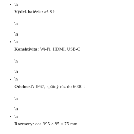
\n
Výdrž batérie:
až 8 h
\n
\n
\n
Konektivita:
Wi-Fi, HDMI, USB-C
\n
\n
\n
Odolnosť:
IP67, spätný ráz do 6000 J
\n
\n
\n
Rozmery:
cca 395 × 85 × 75 mm