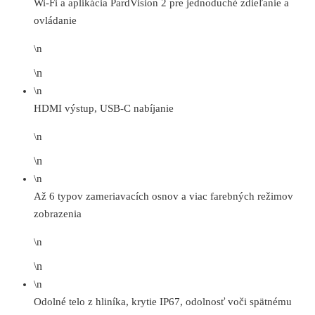
Wi-Fi a aplikácia PardVision 2 pre jednoduché zdieľanie a
ovládanie
\n
\n
\n
HDMI výstup, USB-C nabíjanie
\n
\n
\n
Až 6 typov zameriavacích osnov a viac farebných režimov
zobrazenia
\n
\n
\n
Odolné telo z hliníka, krytie IP67, odolnosť voči spätnému