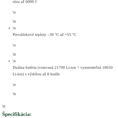
rázu až 6000 J
\n
\n
\n
Prevádzkové teploty –30 °C až +55 °C
\n
\n
\n
Duálna batéria (vstavaná 21700 Li-ion + vymeniteľná 18650
Li-ion) s výdržou až 8 hodín
\n
\n
\n
Špecifikácia: