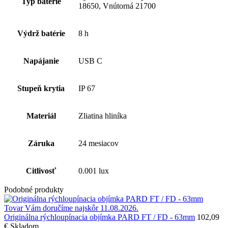
Typ batérie
18650, Vnútorná 21700
Výdrž batérie
8 h
Napájanie
USB C
Stupeň krytia
IP 67
Materiál
Zliatina hliníka
Záruka
24 mesiacov
Citlivosť
0.001 lux
Podobné produkty
Tovar Vám doručíme najskôr 11.08.2026.
Originálna rýchloupínacia objímka PARD FT / FD - 63mm
102,09
€
Skladom