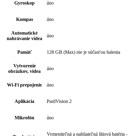
Gyroskop
áno
Kompas
áno
Automatické
áno
nahrávanie videa
Pamäť
128 GB (Max) nie je súčasťou balenia
Vytvorenie
áno
obrázkov, videa
Wi-Fi prepojenie
áno
Aplikácia
PardVision 2
Mikrofón
áno
Vymeniteľná a nabíjateľná lítiová batéria -