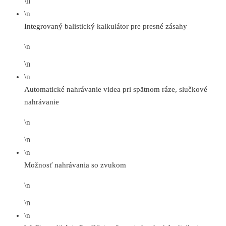
\n
\n
Integrovaný balistický kalkulátor pre presné zásahy
\n
\n
\n
Automatické nahrávanie videa pri spätnom ráze, slučkové
nahrávanie
\n
\n
\n
Možnosť nahrávania so zvukom
\n
\n
\n