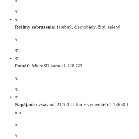
\n
\n
\n
Režimy zobrazenia:
farebný, čiernobiely, žltý, zelený
\n
\n
\n
Pamäť:
MicroSD karta až 128 GB
\n
\n
\n
Napájanie:
vstavaná 21700 Li-ion + vymeniteľná 18650 Li-
ion
\n
\n