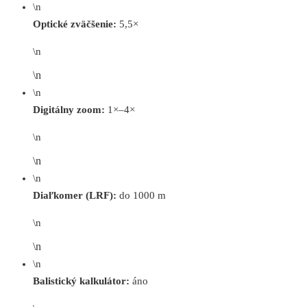
\n
Optické zväčšenie:
5,5×
\n
\n
\n
Digitálny zoom:
1×–4×
\n
\n
\n
Diaľkomer (LRF):
do 1000 m
\n
\n
\n
Balistický kalkulátor:
áno