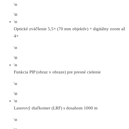
\n
\n
\n
Optické zväčšenie 5,5× (70 mm objektív) + digitálny zoom až
4×
\n
\n
\n
Funkcia PIP (obraz v obraze) pre presné cielenie
\n
\n
\n
Laserový diaľkomer (LRF) s dosahom 1000 m
\n