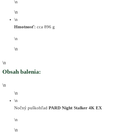
\n
\n
\n
Hmotnosť:
cca 896 g
\n
\n
\n
Obsah balenia:
\n
\n
\n
Nočný puškohľad
PARD Night Stalker 4K EX
\n
\n