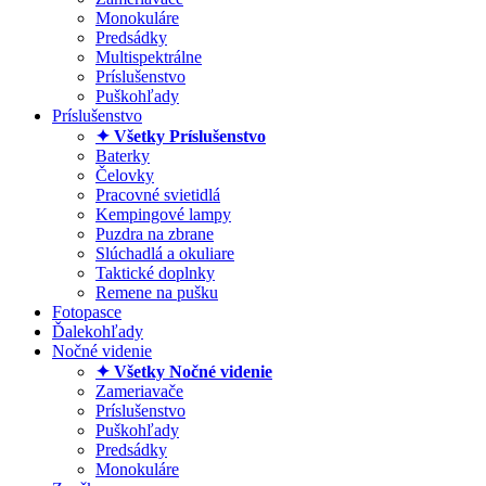
Monokuláre
Predsádky
Multispektrálne
Príslušenstvo
Puškohľady
Príslušenstvo
✦ Všetky Príslušenstvo
Baterky
Čelovky
Pracovné svietidlá
Kempingové lampy
Puzdra na zbrane
Slúchadlá a okuliare
Taktické doplnky
Remene na pušku
Fotopasce
Ďalekohľady
Nočné videnie
✦ Všetky Nočné videnie
Zameriavače
Príslušenstvo
Puškohľady
Predsádky
Monokuláre