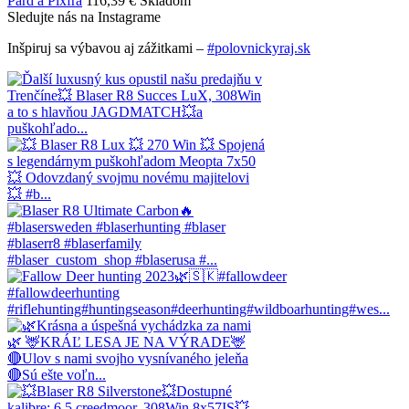
Pard a Pixfra
116,39 €
Skladom
Sledujte nás na Instagrame
Inšpiruj sa výbavou aj zážitkami –
#polovnickyraj.sk