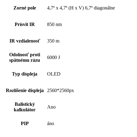
Zorné pole
4,7º x 4,7º (H x V) 6,7º diagonálne
Prísvit IR
850 nm
IR vzdialenosť
350 m
Odolnosť proti
6000 J
spätnému rázu
Typ displeja
OLED
Rozlíšenie displeja
2560*2560px
Balistický
Ano
kalkulátor
PIP
áno