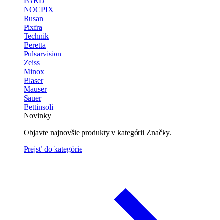
PARD
NOCPIX
Rusan
Pixfra
Technik
Beretta
Pulsarvision
Zeiss
Minox
Blaser
Mauser
Sauer
Bettinsoli
Novinky
Objavte najnovšie produkty v kategórii Značky.
Prejsť do kategórie