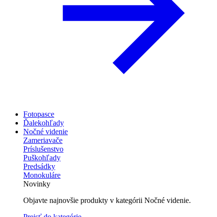
Fotopasce
Ďalekohľady
Nočné videnie
Zameriavače
Príslušenstvo
Puškohľady
Predsádky
Monokuláre
Novinky
Objavte najnovšie produkty v kategórii Nočné videnie.
Prejsť do kategórie