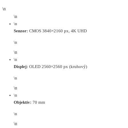
\n
\n
\n
Senzor:
CMOS 3840×2160 px, 4K UHD
\n
\n
\n
Displej:
OLED 2560×2560 px (kruhový)
\n
\n
\n
Objektív:
70 mm
\n
\n