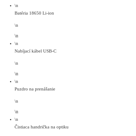
\n
Batéria 18650 Li-ion
\n
\n
\n
Nabíjací kábel USB-C
\n
\n
\n
Puzdro na prenášanie
\n
\n
\n
Čistiaca handrička na optiku