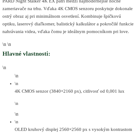
PARD Night Stalker 4K EX patrí medzi najmodernejšie nočné
zameriavače na trhu. Vďaka 4K CMOS senzoru poskytuje dokonale
ostrý obraz aj pri minimálnom osvetlení. Kombinuje špičkovú
optiku, laserový diaľkomer, balistický kalkulátor a pokročilé funkcie
nahrávania videa, vďaka čomu je ideálnym pomocníkom pri love.
\n \n
Hlavné vlastnosti:
\n
\n
\n
4K CMOS senzor (3840×2160 px), citlivosť od 0,001 lux
\n
\n
\n
OLED kruhový displej 2560×2560 px s vysokým kontrastom