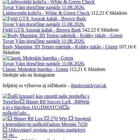
Tovar Vám doručíme najskôr 11.08.2026.
Lightweight košeľa - White & Green Check
112,21 €
Skladom
Tovar Vám doručíme najskôr 11.08.2026.
Fjeld GTX Anorak kabát - Brown Bark
542,22 €
Skladom
Tovar Vám doručíme najskôr 11.08.2026.
Body Mapping 3D Termo nátelník - Krátky rukáv - Green
107,16 €
Skladom
Tovar Vám doručíme najskôr 11.08.2026.
Classic Moleskin baretka - Green
112,21 €
Skladom
Sledujte nás na Instagrame
Inšpiruj sa výbavou aj zážitkami –
#polovnickyraj.sk