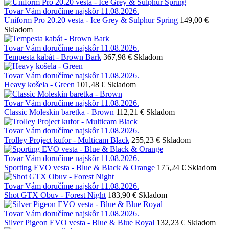
Tovar Vám doručíme najskôr 11.08.2026.
Uniform Pro 20.20 vesta - Ice Grey & Sulphur Spring
149,00 €
Skladom
Tovar Vám doručíme najskôr 11.08.2026.
Tempesta kabát - Brown Bark
367,98 €
Skladom
Tovar Vám doručíme najskôr 11.08.2026.
Heavy košela - Green
101,48 €
Skladom
Tovar Vám doručíme najskôr 11.08.2026.
Classic Moleskin baretka - Brown
112,21 €
Skladom
Tovar Vám doručíme najskôr 11.08.2026.
Trolley Project kufor - Multicam Black
255,23 €
Skladom
Tovar Vám doručíme najskôr 11.08.2026.
Sporting EVO vesta - Blue & Black & Orange
175,24 €
Skladom
Tovar Vám doručíme najskôr 11.08.2026.
Shot GTX Obuv - Forest Night
183,90 €
Skladom
Tovar Vám doručíme najskôr 11.08.2026.
Silver Pigeon EVO vesta - Blue & Blue Royal
132,23 €
Skladom