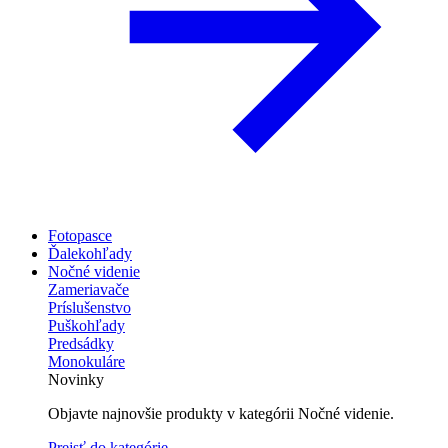
Fotopasce
Ďalekohľady
Nočné videnie
Zameriavače
Príslušenstvo
Puškohľady
Predsádky
Monokuláre
Novinky
Objavte najnovšie produkty v kategórii Nočné videnie.
Prejsť do kategórie