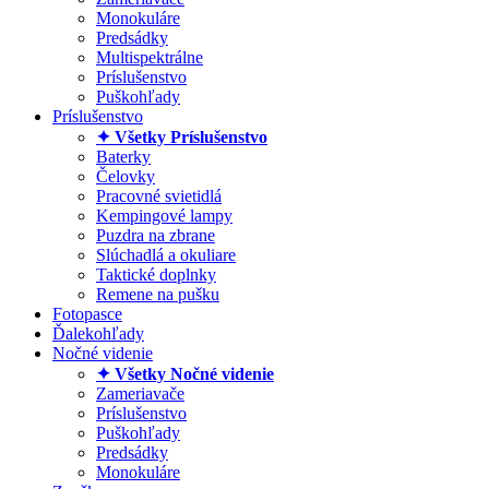
Monokuláre
Predsádky
Multispektrálne
Príslušenstvo
Puškohľady
Príslušenstvo
✦ Všetky Príslušenstvo
Baterky
Čelovky
Pracovné svietidlá
Kempingové lampy
Puzdra na zbrane
Slúchadlá a okuliare
Taktické doplnky
Remene na pušku
Fotopasce
Ďalekohľady
Nočné videnie
✦ Všetky Nočné videnie
Zameriavače
Príslušenstvo
Puškohľady
Predsádky
Monokuláre