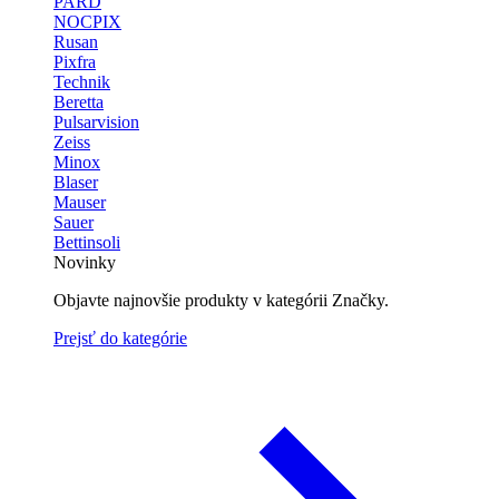
PARD
NOCPIX
Rusan
Pixfra
Technik
Beretta
Pulsarvision
Zeiss
Minox
Blaser
Mauser
Sauer
Bettinsoli
Novinky
Objavte najnovšie produkty v kategórii Značky.
Prejsť do kategórie