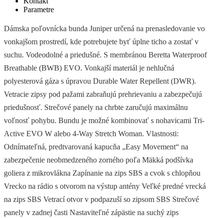
Kontakt
Parametre
Dámska poľovnícka bunda Juniper určená na prenasledovanie vo
vonkajšom prostredí, kde potrebujete byť úplne ticho a zostať v
suchu. Vodeodolné a priedušné. S membránou Beretta Waterproof
Breathable (BWB) EVO. Vonkajší materiál je nehlučná
polyesterová gáza s úpravou Durable Water Repellent (DWR).
Vetracie zipsy pod pažami zabraňujú prehrievaniu a zabezpečujú
priedušnosť. Strečové panely na chrbte zaručujú maximálnu
voľnosť pohybu. Bundu je možné kombinovať s nohavicami Tri-
Active EVO W alebo 4-Way Stretch Woman. Vlastnosti:
Odnímateľná, predtvarovaná kapucňa „Easy Movement“ na
zabezpečenie neobmedzeného zorného poľa Mäkká podšívka
goliera z mikrovlákna Zapínanie na zips SBS a cvok s chlopňou
Vrecko na rádio s otvorom na výstup antény Veľké predné vrecká
na zips SBS Vetrací otvor v podpazuší so zipsom SBS Strečové
panely v zadnej časti Nastaviteľné zápästie na suchý zips