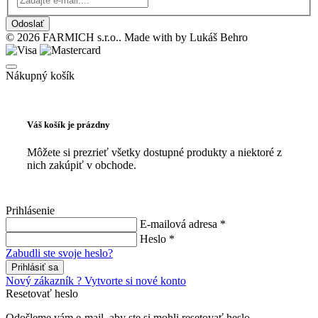
Odoslať
© 2026 FARMICH s.r.o.. Made with
by Lukáš Behro
Nákupný košík
Váš košík je prázdny
Môžete si prezrieť všetky dostupné produkty a niektoré z
nich zakúpiť v obchode.
Prihlásenie
E-mailová adresa *
Heslo *
Zabudli ste svoje heslo?
Prihlásiť sa
Nový zákazník ? Vytvorte si nové konto
Resetovať heslo
Odošleme vám e-mail, aby ste si mohli resetovať heslo.