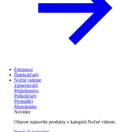
Fotopasce
Ďalekohľady
Nočné videnie
Zameriavače
Príslušenstvo
Puškohľady
Predsádky
Monokuláre
Novinky
Objavte najnovšie produkty v kategórii Nočné videnie.
Prejsť do kategórie