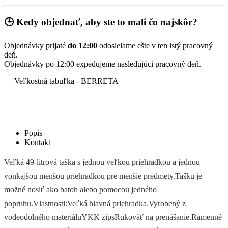
🕒 Kedy objednať, aby ste to mali čo najskôr?
Objednávky prijaté
do 12:00
odosielame ešte v ten istý pracovný
deň.
Objednávky po 12:00 expedujeme nasledujúci pracovný deň.
📏 Veľkostná tabuľka - BERRETA
Popis
Kontakt
Veľká 49-litrová taška s jednou veľkou priehradkou a jednou
vonkajšou menšou priehradkou pre menšie predmety.Tašku je
možné nosiť ako batoh alebo pomocou jedného
popruhu.Vlastnosti:Veľká hlavná priehradka.Vyrobený z
vodeodolného materiáluYKK zipsRukoväť na prenášanie.Ramenné