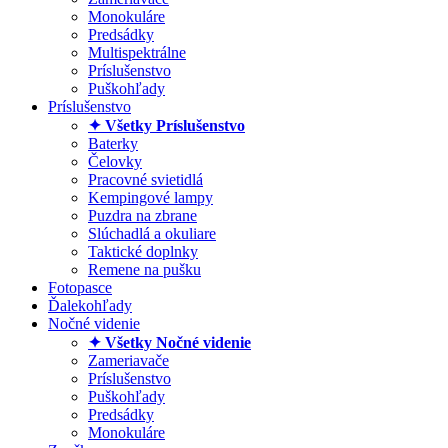
Monokuláre
Predsádky
Multispektrálne
Príslušenstvo
Puškohľady
Príslušenstvo
✦ Všetky Príslušenstvo
Baterky
Čelovky
Pracovné svietidlá
Kempingové lampy
Puzdra na zbrane
Slúchadlá a okuliare
Taktické doplnky
Remene na pušku
Fotopasce
Ďalekohľady
Nočné videnie
✦ Všetky Nočné videnie
Zameriavače
Príslušenstvo
Puškohľady
Predsádky
Monokuláre