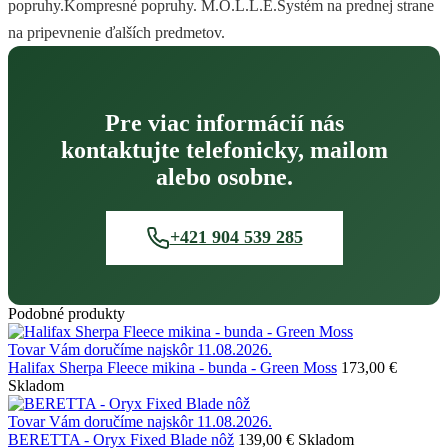
popruhy.Kompresné popruhy. M.O.L.L.E.Systém na prednej strane
na pripevnenie ďalších predmetov.
Pre viac informácií nás
kontaktujte telefonicky, mailom
alebo osobne.
+421 904 539 285
Podobné produkty
Tovar Vám doručíme najskôr 11.08.2026.
Halifax Sherpa Fleece mikina - bunda - Green Moss
173,00 €
Skladom
Tovar Vám doručíme najskôr 11.08.2026.
BERETTA - Oryx Fixed Blade nôž
139,00 €
Skladom