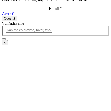
E-mail *
Zavrieť
Odoslať
Vyhľadávanie
×