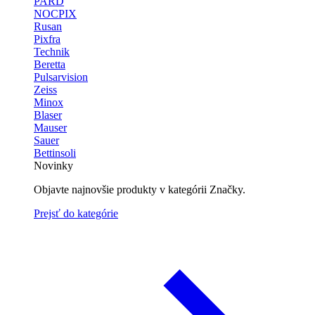
PARD
NOCPIX
Rusan
Pixfra
Technik
Beretta
Pulsarvision
Zeiss
Minox
Blaser
Mauser
Sauer
Bettinsoli
Novinky
Objavte najnovšie produkty v kategórii Značky.
Prejsť do kategórie