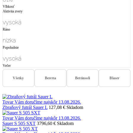
Vlhkosť
Aktivita zvery
vysoká
Ráno
nízka
Popoludnie
vysoká
Večer
Všetky
Beretta
Bettinsoli
Blaser
Tovar Vám doručíme najskôr 13.08.2026.
Zbraňový futrál Sauer L
127,08 €
Skladom
Tovar Vám doručíme najskôr 13.08.2026.
Sauer S 505 SXT
3796,60 €
Skladom