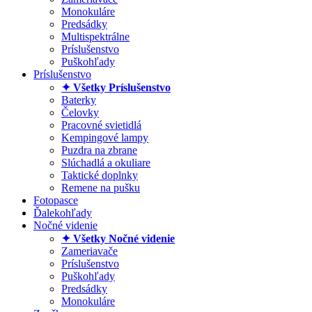
Monokuláre
Predsádky
Multispektrálne
Príslušenstvo
Puškohľady
Príslušenstvo
✦ Všetky Príslušenstvo
Baterky
Čelovky
Pracovné svietidlá
Kempingové lampy
Puzdra na zbrane
Slúchadlá a okuliare
Taktické doplnky
Remene na pušku
Fotopasce
Ďalekohľady
Nočné videnie
✦ Všetky Nočné videnie
Zameriavače
Príslušenstvo
Puškohľady
Predsádky
Monokuláre