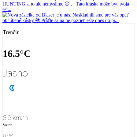
Trenčín
16.5°C
Jasno
8.6 km/h
Vietor
81%