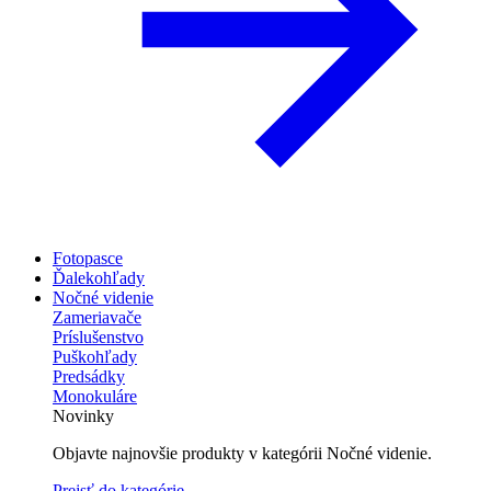
Fotopasce
Ďalekohľady
Nočné videnie
Zameriavače
Príslušenstvo
Puškohľady
Predsádky
Monokuláre
Novinky
Objavte najnovšie produkty v kategórii Nočné videnie.
Prejsť do kategórie