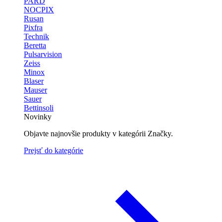
PARD
NOCPIX
Rusan
Pixfra
Technik
Beretta
Pulsarvision
Zeiss
Minox
Blaser
Mauser
Sauer
Bettinsoli
Novinky
Objavte najnovšie produkty v kategórii Značky.
Prejsť do kategórie