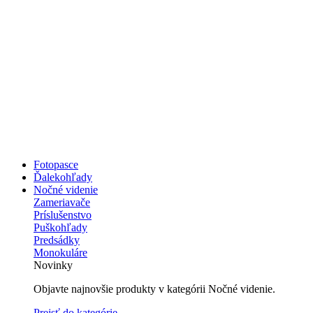
Fotopasce
Ďalekohľady
Nočné videnie
Zameriavače
Príslušenstvo
Puškohľady
Predsádky
Monokuláre
Novinky
Objavte najnovšie produkty v kategórii Nočné videnie.
Prejsť do kategórie