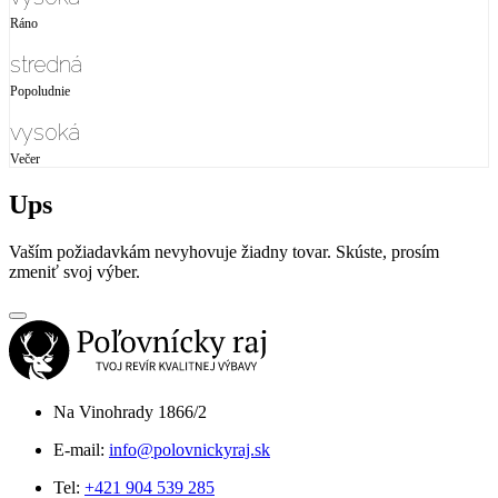
Ráno
stredná
Popoludnie
vysoká
Večer
Ups
Vaším požiadavkám nevyhovuje žiadny tovar. Skúste, prosím
zmeniť svoj výber.
Na Vinohrady 1866/2
E-mail:
info@polovnickyraj.sk
Tel:
+421 904 539 285