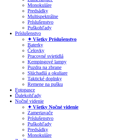
Monokuláre
Predsádky
Multispektrálne
Príslušenstvo
Puškohľady
Príslušenstvo
✦ Všetky Príslušenstvo
Baterky
Čelovky
Pracovné svietidlá
Kempingové lampy
Puzdra na zbrane
Slúchadlá a okuliare
Taktické doplnky
Remene na pušku
Fotopasce
Ďalekohľady
Nočné videnie
✦ Všetky Nočné videnie
Zameriavače
Príslušenstvo
Puškohľady
Predsádky
Monokuláre