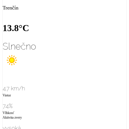
Trenčín
13.8°C
Slnečno
4.7 km/h
Vietor
74%
Vlhkosť
Aktivita zvery
vysoká