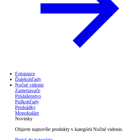
Fotopasce
Ďalekohľady
Nočné videnie
Zameriavače
Príslušenstvo
Puškohľady
Predsádky
Monokuláre
Novinky
Objavte najnovšie produkty v kategórii Nočné videnie.
Prejsť do kategórie