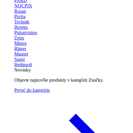
PARD
NOCPIX
Rusan
Pixfra
Technik
Beretta
Pulsarvision
Zeiss
Minox
Blaser
Mauser
Sauer
Bettinsoli
Novinky
Objavte najnovšie produkty v kategórii Značky.
Prejsť do kategórie