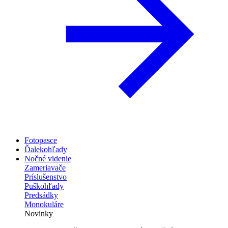
Fotopasce
Ďalekohľady
Nočné videnie
Zameriavače
Príslušenstvo
Puškohľady
Predsádky
Monokuláre
Novinky