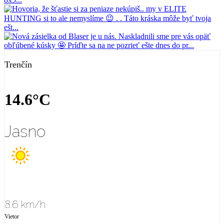
Trenčín
14.6°C
Jasno
8.6 km/h
Vietor