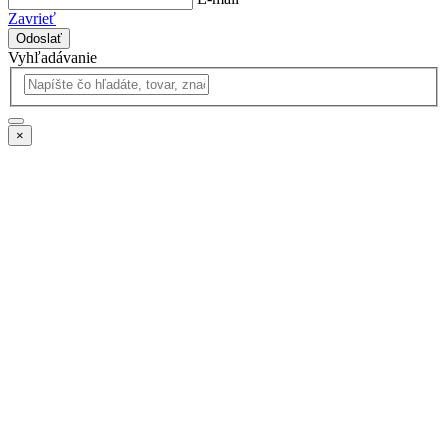
Zavrieť
Odoslať
Vyhľadávanie
×