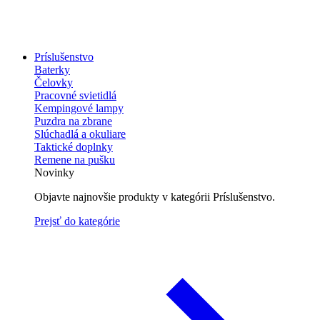
Príslušenstvo
Baterky
Čelovky
Pracovné svietidlá
Kempingové lampy
Puzdra na zbrane
Slúchadlá a okuliare
Taktické doplnky
Remene na pušku
Novinky
Objavte najnovšie produkty v kategórii Príslušenstvo.
Prejsť do kategórie