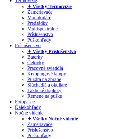
Termovízie
✦ Všetky Termovízie
Zameriavače
Monokuláre
Predsádky
Multispektrálne
Príslušenstvo
Puškohľady
Príslušenstvo
✦ Všetky Príslušenstvo
Baterky
Čelovky
Pracovné svietidlá
Kempingové lampy
Puzdra na zbrane
Slúchadlá a okuliare
Taktické doplnky
Remene na pušku
Fotopasce
Ďalekohľady
Nočné videnie
✦ Všetky Nočné videnie
Zameriavače
Príslušenstvo
Puškohľady