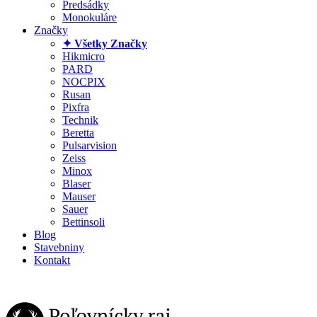
Predsádky
Monokuláre
Značky
✦ Všetky Značky
Hikmicro
PARD
NOCPIX
Rusan
Pixfra
Technik
Beretta
Pulsarvision
Zeiss
Minox
Blaser
Mauser
Sauer
Bettinsoli
Blog
Stavebniny
Kontakt