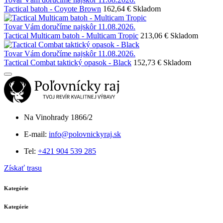
Tactical batoh - Coyote Brown
162,64 €
Skladom
Tovar Vám doručíme najskôr 11.08.2026.
Tactical Multicam batoh - Multicam Tropic
213,06 €
Skladom
Tovar Vám doručíme najskôr 11.08.2026.
Tactical Combat taktický opasok - Black
152,73 €
Skladom
Na Vinohrady 1866/2
E-mail:
info@polovnickyraj.sk
Tel:
+421 904 539 285
Získať trasu
Kategórie
Kategórie